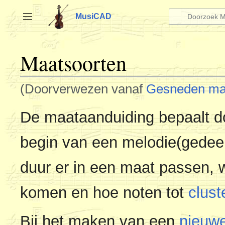
Naar
inhoud
MusiCAD
Zijbalk omschakelen
springen
Maatsoorten
(Doorverwezen vanaf
Gesneden ma
De maataanduiding bepaalt d
begin van een melodie(gedee
duur er in een maat passen, 
komen en hoe noten tot
clust
Bij het maken van een
nieuw