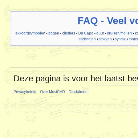
FAQ - Veel 
akkoordsymbolen
•
bogen
•
clusters
•
Da Capo
•
duur
•
kruisen/mollen
•
k
stichnoten
•
stokken
•
syntax
•
toons
Deze pagina is voor het laatst b
Privacybeleid
Over MusiCAD
Disclaimers