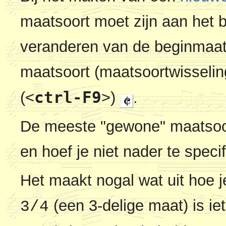
maatsoort moet zijn aan het 
veranderen van de beginmaat
maatsoort (maatsoortwisselin
ctrl-F9
(
<
>
)
.
De meeste "gewone" maatsoor
en hoef je niet nader te speci
Het maakt nogal wat uit hoe j
(een 3-delige maat) is i
3/4