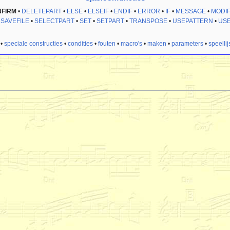
FIRM
•
DELETEPART
•
ELSE
•
ELSEIF
•
ENDIF
•
ERROR
•
IF
•
MESSAGE
•
MODI
•
SAVEFILE
•
SELECTPART
•
SET
•
SETPART
•
TRANSPOSE
•
USEPATTERN
•
US
•
speciale constructies
•
condities
•
fouten
•
macro's
•
maken
•
parameters
•
speellij