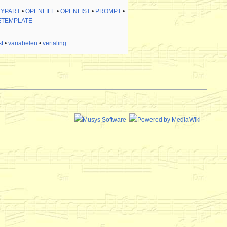
FYPART
•
OPENFILE
•
OPENLIST
•
PROMPT
•
ETEMPLATE
st
•
variabelen
•
vertaling