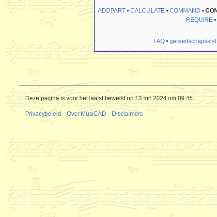
ADDPART
•
CALCULATE
•
COMMAND
•
CON
REQUIRE
FAQ
•
gereedschapskist
Deze pagina is voor het laatst bewerkt op 13 mrt 2024 om 09:45.
Privacybeleid
Over MusiCAD
Disclaimers