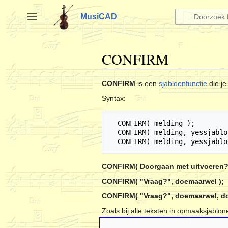
Naar
inhoud
MusiCAD
Zijbalk omschakelen
springen
CONFIRM
CONFIRM
is een
sjabloonfunctie
die je
Syntax:
  CONFIRM( melding );

  CONFIRM( melding, yessjabloon );

CONFIRM( Doorgaan met uitvoeren? 
CONFIRM( "Vraag?", doemaarwel );
CONFIRM( "Vraag?", doemaarwel, do
Zoals bij alle teksten in opmaaksjablo