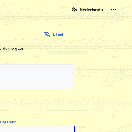
Persoonli
Nederlands
1 taal
rder te gaan.
gsbestand
.