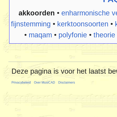
akkoorden
•
enharmonische ve
fijnstemming
•
kerktoonsoorten
•
•
maqam
•
polyfonie
•
theorie
Deze pagina is voor het laatst b
Privacybeleid
Over MusiCAD
Disclaimers