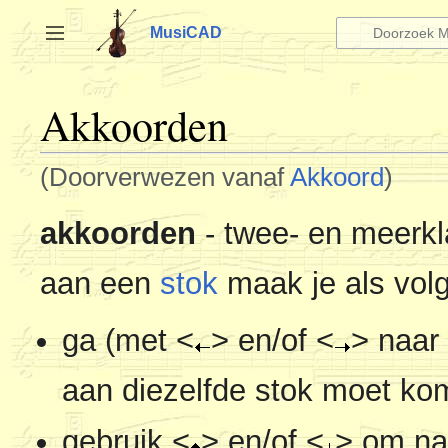
Naar
inhoud
MusiCAD
Zijbalk omschakelen
springen
Akkoorden
(Doorverwezen vanaf
Akkoord
)
akkoorden
- twee- en meerkl
aan een
stok
maak je als volg
ga (met <
> en/of <
> naar
aan diezelfde stok moet ko
gebruik <
> en/of <
> om naa