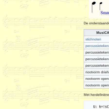
De onderstaande
MusiCA
stichnoten
percussieteken
percussieteken
percussieteken
percussieteken
nootvorm drie
nootvorm open r
nootvorm open r
Met herdefiniëre
   U: k=!sCross!
