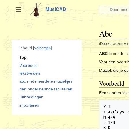
Naar
inhoud
MusiCAD
Zijbalk omschakelen
springen
Abc
(Doorverwezen va
Inhoud
verbergen
ABC
is een best
Top
Voor een overzic
Voorbeeld
Muziek die je o
tekstvelden
abc met meerdere muziekjes
Voorbeeld
Niet ondersteunde faciliteiten
Een voorbeeldje 
Uitbreidingen
importeren
X:1

T:Astleys R
M:4/4

L:1/8

K:D
