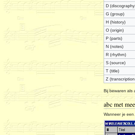
D (discography
G (group)
H (history)
O (origin)
P (parts)
N (notes)
R (rhythm)
S (source)
T (title)
Z (transcription
Bij bewaren als
abc met mee
Wanneer je een A