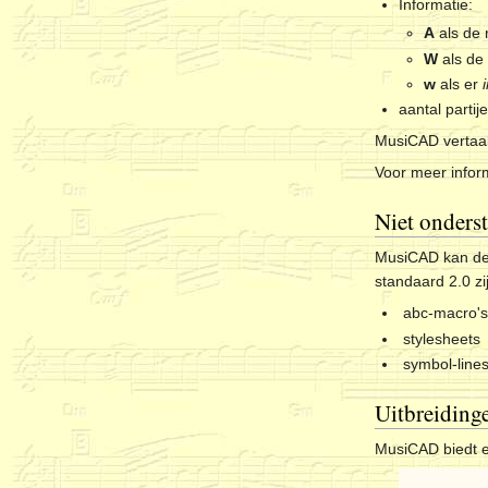
Informatie:
A
als de
W
als de
w
als er
aantal partij
MusiCAD vertaal
Voor meer infor
Niet onderst
MusiCAD kan de m
standaard 2.0 zi
abc-macro'
stylesheets
symbol-lines
Uitbreiding
MusiCAD biedt e