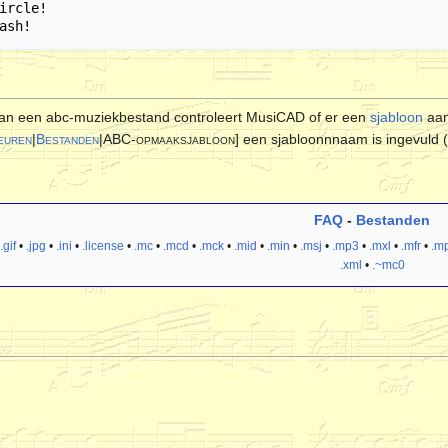
an een abc-muziekbestand controleert MusiCAD of er een
sjabloon
aan
euren
|
Bestanden
|ABC-opmaaksjabloon
] een sjabloonnnaam is ingevuld 
FAQ
-
Bestanden
.gif
•
.jpg
•
.ini
•
.license
•
.mc
•
.mcd
•
.mck
•
.mid
•
.min
•
.msj
•
.mp3
•
.mxl
•
.mfr
•
.mp
.xml
•
.~mc0