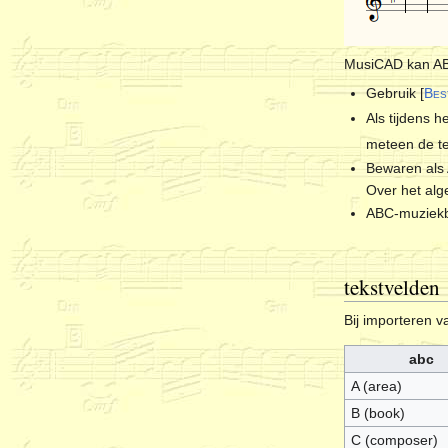
MusiCAD kan ABC
Gebruik [
Bes
Als tijdens 
meteen de te
Bewaren als
Over het alg
ABC-muziekb
tekstvelden
Bij importeren 
abc
A (area)
B (book)
C (composer)