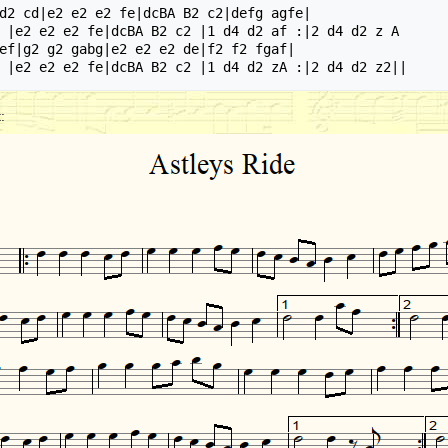
d2 cd|e2 e2 e2 fe|dcBA B2 c2|defg agfe|

 |e2 e2 e2 fe|dcBA B2 c2 |1 d4 d2 af :|2 d4 d2 z A

ef|g2 g2 gabg|e2 e2 e2 de|f2 f2 fgaf|

: