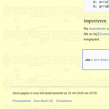
   U: o=!sCircle!

importeren
Na
importeren
v
Als er bij [
Voork
toegepast.
.abc
•
.arr
•
.bmp
•
Deze pagina is voor het laatst bewerkt op 25 mrt 2026 om 20:55.
Privacybeleid
Over MusiCAD
Disclaimers