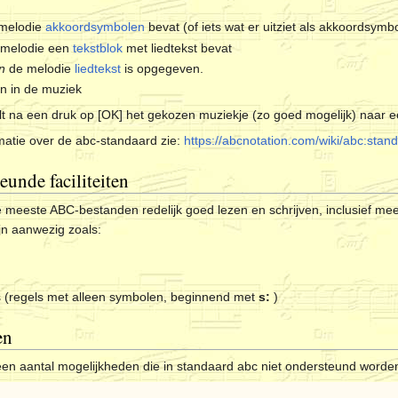
 melodie
akkoordsymbolen
bevat (of iets wat er uitziet als akkoordsymb
 melodie een
tekstblok
met liedtekst bevat
in
de melodie
liedtekst
is opgegeven.
en in de muziek
t na een druk op [
OK
] het gekozen muziekje (zo goed mogelijk) naar 
matie over de abc-standaard zie:
https://abcnotation.com/wiki/abc:stan
eunde faciliteiten
eeste ABC-bestanden redelijk goed lezen en schrijven, inclusief meerst
jn aanwezig zoals:
s
 (regels met alleen symbolen, beginnend met
s:
)
en
en aantal mogelijkheden die in standaard abc niet ondersteund worde