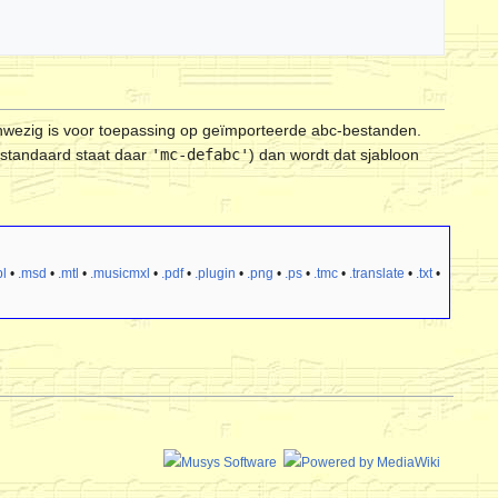
wezig is voor toepassing op geïmporteerde abc-bestanden.
(standaard staat daar
'mc-defabc'
) dan wordt dat sjabloon
l
•
.msd
•
.mtl
•
.musicmxl
•
.pdf
•
.plugin
•
.png
•
.ps
•
.tmc
•
.translate
•
.txt
•