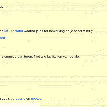
olen)
een
MC-bestand
waarna je dit ter bewerking op je scherm krijgt.
dard
emmige partituren. Niet alle faciliteiten van de abc-
n zoals
percussie
en
nootvorm
.