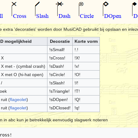
 extra 'decoraties' worden door MusiCAD gebruikt bij opslaan en inlez
D mogelijkheid
Decoratie
Korte vorm
!sSmall!
!.!
X
!sCross!
!X!
 X met - (cymbal crash)
!sDash!
!x!
 X met O (hi-hat open)
!sCircle!
!O!
 /
!sSlash!
!/!
hoek
!sTriangle!
!T!
uit (
flageolet
)
!sDOpen!
!Q!
uit (
flageolet
)
!sDClosed!
!q!
n in abc kun je betrekkelijk eenvoudig slagwerk noteren