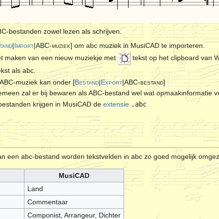
-bestanden zowel lezen als schrijven.
tand
|
Import
|ABC-muziek
] om abc muziek in MusiCAD te importeren.
het maken van een nieuw muziekje met
tekst op het clipboard van 
kst als abc.
 ABC-muziek kan onder [
Bestand
|
Export
|ABC-bestand
]
emeen zal er bij bewaren als ABC-bestand wel wat opmaakinformatie ve
estanden krijgen in MusiCAD de
extensie
.abc
van een abc-bestand worden tekstvelden in abc zo goed mogelijk om
MusiCAD
Land
Commentaar
Componist, Arrangeur, Dichter