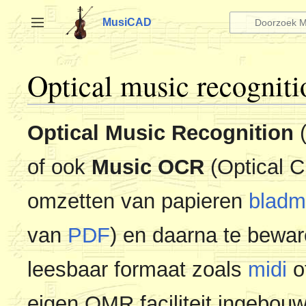
Naar
inhoud
MusiCAD
Zijbalk omschakelen
springen
Optical music recogniti
Optical Music Recognition
(
of ook
Music OCR
(Optical C
omzetten van papieren
bladm
van
PDF
) en daarna te bewa
leesbaar formaat zoals
midi
o
eigen OMR faciliteit ingebo