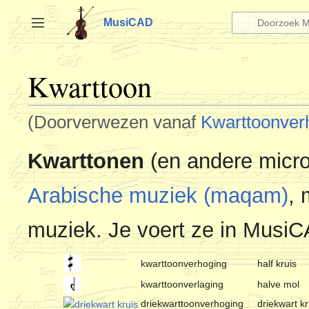
Naar
inhoud
MusiCAD
Zijbalk omschakelen
springen
Kwarttoon
(Doorverwezen vanaf
Kwarttoonver
Kwarttonen
(en andere micr
Arabische muziek (maqam)
, 
muziek. Je voert ze in Musi
kwarttoonverhoging
half kruis
kwarttoonverlaging
halve mol
driekwarttoonverhoging
driekwart 