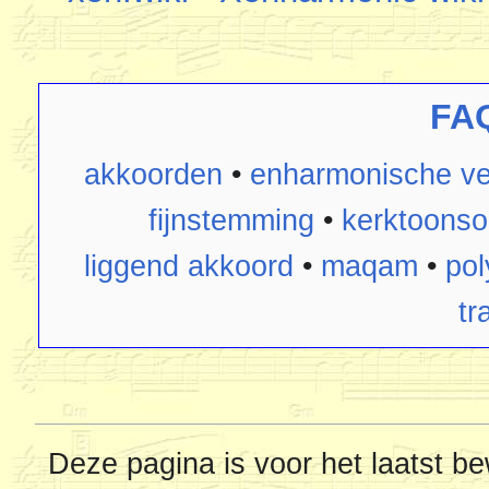
FA
akkoorden
•
enharmonische ve
fijnstemming
•
kerktoonso
liggend akkoord
•
maqam
•
pol
tr
Deze pagina is voor het laatst b