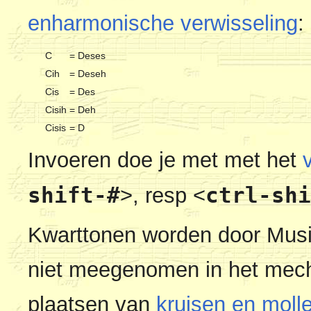
enharmonische verwisseling
:
C
=
Deses
Cih
=
Deseh
Cis
=
Des
Cisih
=
Deh
Cisis
=
D
Invoeren doe je met met het
shift-#
ctrl-shi
>
, resp
<
Kwarttonen worden door Mus
niet meegenomen in het mech
plaatsen van
kruisen en moll