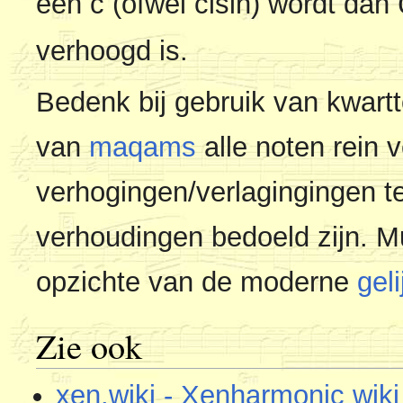
een c (ofwel cisih) wordt dan
verhoogd is.
Bedenk bij gebruik van kwartt
van
maqams
alle noten rein 
verhogingen/verlagingingen t
verhoudingen bedoeld zijn. M
opzichte van de moderne
gel
Zie ook
xen.wiki - Xenharmonic wiki